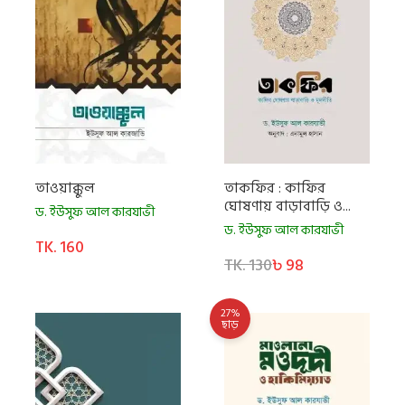
তাওয়াক্কুল
তাকফির : কাফির
ঘোষণায় বাড়াবাড়ি ও...
ড. ইউসুফ আল কারযাভী
ড. ইউসুফ আল কারযাভী
TK. 160
TK. 130
৳ 98
27%
ছাড়