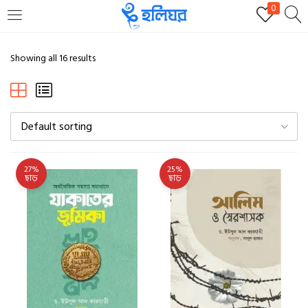
0
LOGIN
REGISTER
Showing all 16 results
Enter your username and password to login.
Default sorting
27%
25%
ছাড়
ছাড়
Remember me
Login
Lost password?