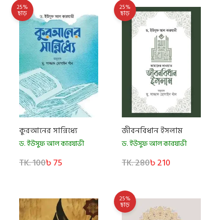
25%
25%
ছাড়
ছাড়
কুরআনের সান্নিধ্যে
জীবনবিধান ইসলাম
ড. ইউসুফ আল কারযাভী
ড. ইউসুফ আল কারযাভী
TK. 100
৳ 75
TK. 280
৳ 210
25%
ছাড়