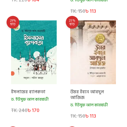
ড. ইউসুফ আল কারযাভী
TK. 150
৳ 113
29%
25%
ছাড়
ছাড়
ইসলামের ব্যাপকতা
উমর ইবনে আবদুল
আজিজ
ড. ইউসুফ আল কারযাভী
ড. ইউসুফ আল কারযাভী
TK. 240
৳ 170
TK. 150
৳ 113