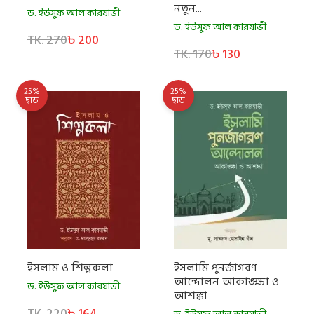
নতুন...
ড. ইউসুফ আল কারযাভী
ড. ইউসুফ আল কারযাভী
TK. 270
৳ 200
TK. 170
৳ 130
25%
25%
ছাড়
ছাড়
ইসলাম ও শিল্পকলা
ইসলামি পুনর্জাগরণ
আন্দোলন আকাঙ্ক্ষা ও
ড. ইউসুফ আল কারযাভী
আশঙ্কা
TK. 220
৳ 164