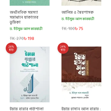
অর্থনৈতিক সমস্যা
আলিম ও স্বৈরশাসক
সমাধানে যাকাতের
ড. ইউসুফ আল কারযাভী
ভূমিকা
TK. 100
৳ 75
ড. ইউসুফ আল কারযাভী
TK. 270
৳ 198
26%
24%
ছাড়
ছাড়
ইমাম বান্নার পাঠশালা
ইমাম হাসান আল বান্নাহ :