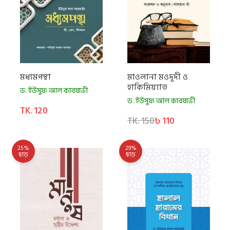
মধ্যমপন্থা
মাওলানা মওদূদী ও
হাকিমিয়্যাত
ড. ইউসুফ আল কারযাভী
ড. ইউসুফ আল কারযাভী
TK. 120
TK. 150
৳ 110
25%
29%
ছাড়
ছাড়