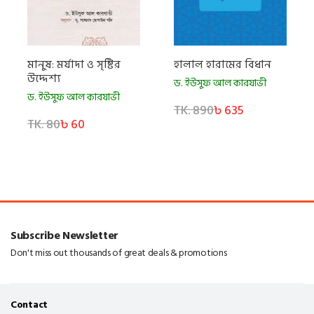
মানুষ: মর্যাদা ও সৃষ্টির
হালাল হারামের বিধান
উদ্দেশ্য
ড. ইউসুফ আল কারযাভী
ড. ইউসুফ আল কারযাভী
TK. 890
৳ 635
TK. 80
৳ 60
Subscribe Newsletter
Don't miss out thousands of great deals & promotions
Contact