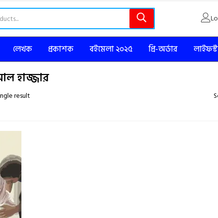
Lo
লেখক
প্রকাশক
বইমেলা ২০২৫
প্রি-অর্ডার
লাইফস্
ল হাজ্জার
ngle result
S