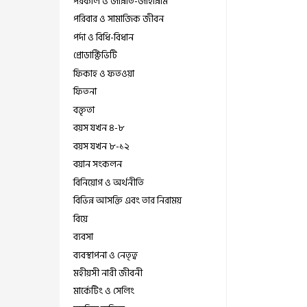
পরকাল ও জান্নাত-জাহান্নাম
পরিবার ও সামাজিক জীবন
পর্দা ও বিধি-বিধান
প্রোডাক্টিভিটি
ফিকাহ ও ফতওয়া
ফিতনা
বক্তৃতা
বয়স যখন ৪-৮
বয়স যখন ৮-১২
বয়ান সংকলন
বিনিয়োগ ও অর্থনীতি
বিভিন্ন আসক্তি এবং তার নিরাময়
বিয়ে
ব্যবসা
ব্যবস্থাপনা ও নেতৃত্ব
মহীয়সী নারী জীবনী
মার্কেটিং ও সেলিং