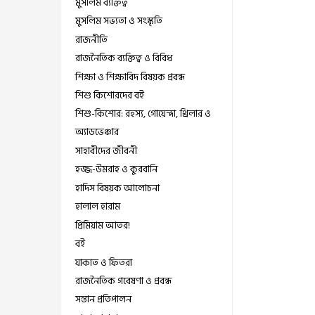
মুসলিম ব্যক্তিত্ব
মুসলিম সভ্যতা ও সংস্কৃতি
রাজনীতি
রাজনৈতিক ব্যক্তিত্ব ও বিবিধ
শিক্ষা ও শিক্ষাবিদ বিষয়ক প্রবন্ধ
শিশু কিশোরদের বই
শিশু-কিশোর: রহস্য, গোয়েন্দা, থ্রিলার ও
অ্যাডভেঞ্চার
সাহাবীদের জীবনী
হজ্জ-উমরাহ ও কুরবানি
হাদিস বিষয়ক আলোচনা
হালাল হারাম
প্রিমিয়াম আতর!
বই
যাকাত ও ফিতরা
রাজনৈতিক গবেষণা ও প্রবন্ধ
সন্তান প্রতিপালন