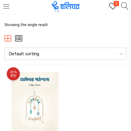
0
LOGIN
REGISTER
Showing the single result
Enter your username and password to login.
Default sorting
30%
ছাড়
Remember me
Login
Lost password?