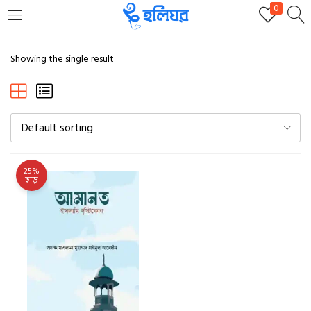
0
LOGIN
REGISTER
Showing the single result
Enter your username and password to login.
Default sorting
25%
ছাড়
Remember me
Login
Lost password?